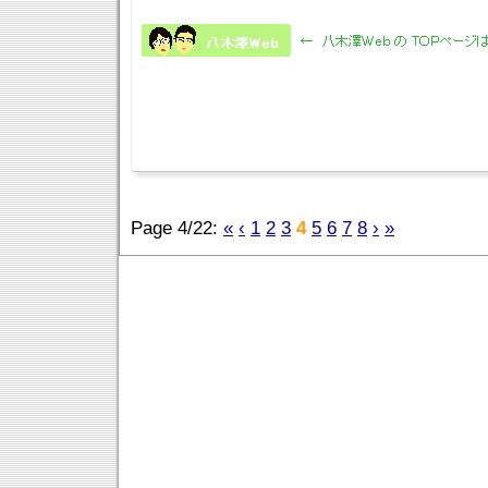
Page 4/22:
«
‹
1
2
3
4
5
6
7
8
›
»