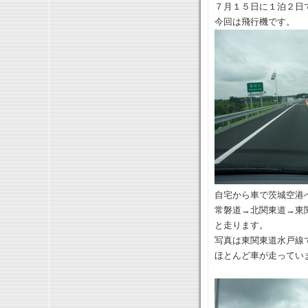
７月１５日に１泊２日
今回は飛行機です。
自宅から車で茨城空港
常磐道→北関東道→東
と走ります。
写真は東関東道水戸線
ほとんど車が走ってい