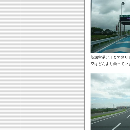
茨城空港北ＩＣで降り
空はどんより曇ってい