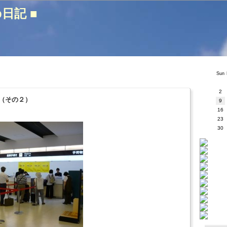
b日記 ■
Sun
2
（その２）
9
16
23
30