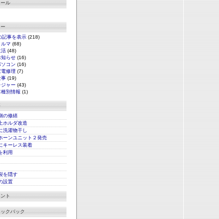
ィール
リー
の記事を表示
(218)
クルマ
(68)
生活
(48)
お知らせ
(16)
パソコン
(16)
家電修理
(7)
仕事
(19)
レジャー
(43)
車種別情報
(1)
事
側の修繕
上ホルダ改造
に洗濯物干し
ホーンユニット２発売
にキーレス装着
xを利用
裂を隠す
の設置
メント
ラックバック