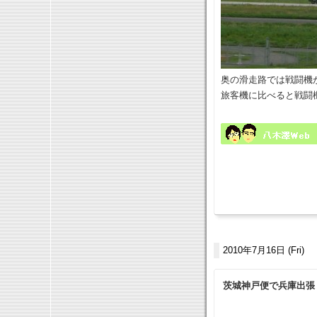
奥の滑走路では戦闘機
旅客機に比べると戦闘
2010年7月16日 (Fri)
茨城神戸便で兵庫出張