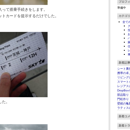
プロフ
準備中
入って搭乗手続きをします。
ットカードを提示するだけでした。
カテゴ
全て
新着記
シート裏
携帯の卓
リビング
スマート
レジアス
DropBo
部品取り
門松作り
した。
壁紙の亀
。
ラティス
新着コ
新着ト