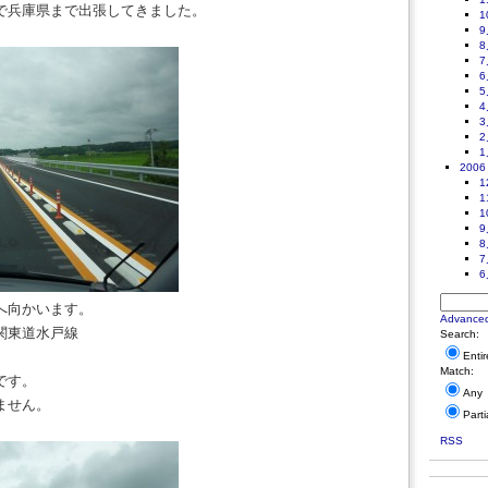
で兵庫県まで出張してきました。
1
9
8
7
6
5
4
3
2
1
2006
1
1
1
9
8
7
6
へ向かいます。
Advance
関東道水戸線
Search:
Enti
Match:
です。
Any
ません。
Parti
RSS