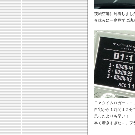
茨城空港に到着しまし
春休みに一度見学に訪
ＴＶタイムロガーユニ
自宅から１時間１２分
思ったよりも早い！
早く着きすぎた～。フ