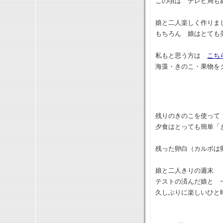
この頃は テレビ局も
娘と二人楽しく作りま
もちろん 娘はとても
私もと思う方は
こち
海藻・きのこ・果物を
残りのきのこを使って
夕食はとっても簡単「
残った卵白（カルボは
娘と二人きりの週末
テストの済んだ娘と 
久しぶりに楽しいひと