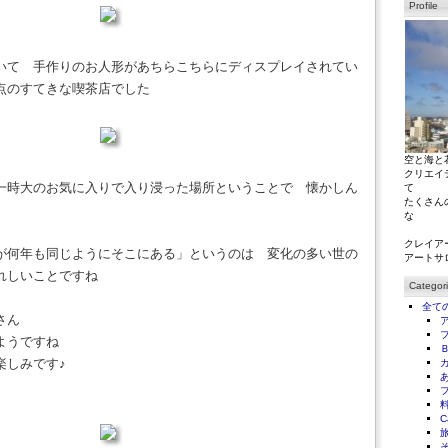
Profile
いて 手作りのお人形があちらこちらにディスプレイされてい
点のすてきな喫茶店でした
空と海と
クリエイ
一時大のお気に入りで入り浸った場所ということで 懐かしん
て
たくさん
な
クレイア
が何年も同じようにそこにある」というのは 変化の多い世の
アートサ
れしいことですね
Categor
全て
さん
ようですね
楽しみです♪
C