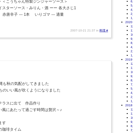
・＜こうちゃん特製ジンジャーソース＞
6
5
ーソース・みりん・酒 ーー 各大さじ1
4
辛子 --- 1本 いりゴマ --- 適量
2
1
2020
1
2007-10-21 21:37 in
料理
#
1
1
9
8
4
2
1
2019
1
1
1
9
8
縄も秋の気配がしてきました
7
5
ちのいい風が吹くようになりました
4
2
1
テラスに出て 作品作り
2018
い風にあたって過ごす時間は贅沢～♪
1
1
1
9
ます
8
の珈琲タイム
7