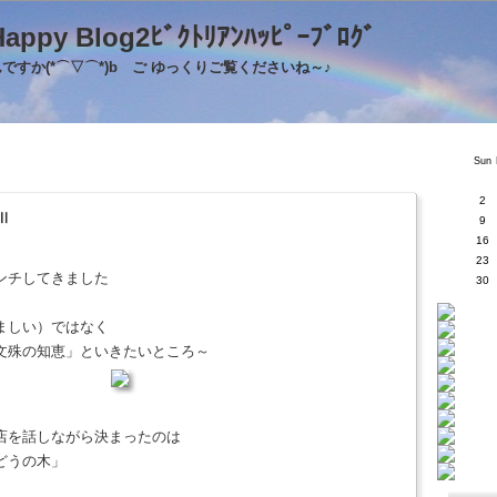
's Happy Blog2ﾋﾞｸﾄﾘｱﾝﾊｯﾋﾟｰﾌﾞﾛｸ
すか(*⌒▽⌒*)b ご ゆっくりご覧くださいね～♪
Sun
2
Ⅱ
9
16
23
ンチしてきました
30
しましい）ではなく
文殊の知恵」といきたいところ～
店を話しながら決まったのは
どうの木」