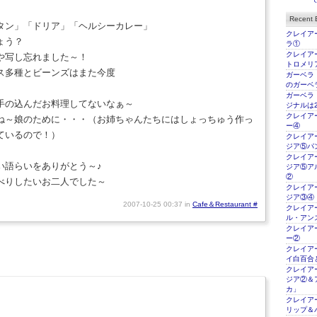
Recent E
タン」「ドリア」「ヘルシーカレー」
クレイアー
ょう？
ラ①
クレイアー
や写し忘れました～！
トロメリ
ス多種とビーンズはまた今度
ガーベラ
のガーベ
ガーベラ
手の込んだお料理してないなぁ～
ジナルは2
クレイアー
ね～娘のために・・・（お姉ちゃんたちにはしょっちゅう作っ
ー④
ているので！）
クレイアー
ジア⑤パ
クレイアー
い語らいをありがとう～♪
ジア⑤ア
②
べりしたいお二人でした～
クレイアー
ジア③④
2007-10-25 00:37 in
Cafe＆Restaurant
#
クレイアー
ル・アン
クレイアー
ー②
クレイアー
イ白百合
クレイアー
ジア②＆
カ」
クレイアー
リップ＆