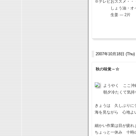
※テレビおススメ・・
しょう油・オイスタ
生姜 --- 2片 赤唐
2007年10月18日 (Thu)
秋の味覚～☆
ようやく ここ沖
朝夕冷たくて気持
きょうは 久しぶりに
海を見ながら 心地よ
細かい作業は目が疲れ
ちょっと一休み 十時