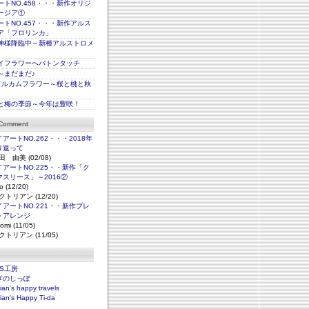
トNO.458・・・新作オリジ
ージア①
トNO.457・・・新作アルス
ア「フロリンカ」
神様降臨中～新種アルストロメ
イフラワーへバトンタッチ
～まだまだ♪
ェルカムフラワー～桜と桃と秋
と梅の季節～今年は豊咲！
 Comment
アートNO.262・・・2018年
り返って
田 由美 (02/08)
アートNO.225・・新作「ク
マスリース」～2016②
o (12/20)
クトリアン (12/20)
アートNO.221・・新作プレ
トアレンジ
omi (11/05)
クトリアン (11/05)
NS工房
ぎのしっぽ
rian's happy travels
rian's Happy Ti-da