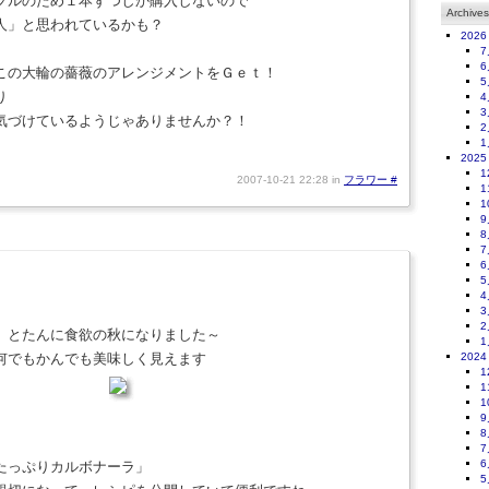
プルのため１本ずつしか購入しないので
Archives
人」と思われているかも？
2026
7
6
この大輪の薔薇のアレンジメントをＧｅｔ！
5
り
4
3
気づけているようじゃありませんか？！
2
1
2025
1
2007-10-21 22:28 in
フラワー
#
1
1
9
8
7
6
5
4
3
2
 とたんに食欲の秋になりました～
1
何でもかんでも美味しく見えます
2024
1
1
1
9
8
7
6
たっぷりカルボナーラ」
5