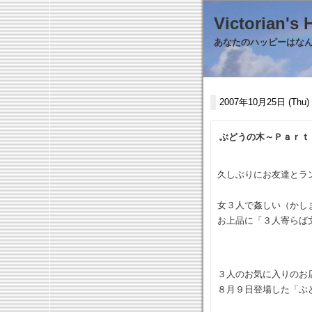
Victorian
あなたのハッピーはなんで
2007年10月25日 (Thu)
ぶどうの木～Ｐａｒｔ
久しぶりにお友達とラ
女３人で姦しい（か
お上品に「３人寄らば
３人のお気に入りのお
８月９日登場した「ぶ