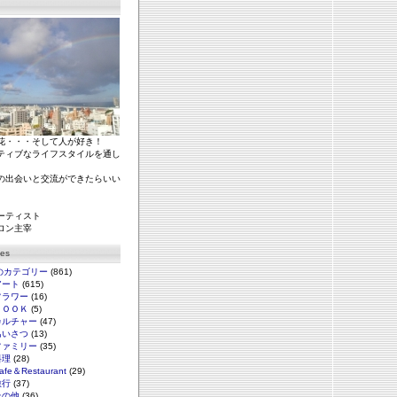
花・・・そして人が好き！
ティブなライフスタイルを通し
の出会いと交流ができたらいい
ーティスト
ロン主宰
ies
のカテゴリー
(861)
アート
(615)
フラワー
(16)
ＢＯＯＫ
(5)
カルチャー
(47)
あいさつ
(13)
ファミリー
(35)
料理
(28)
afe＆Restaurant
(29)
旅行
(37)
その他
(36)