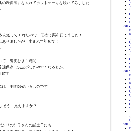
6
栗の渋皮煮」を入れてホットケーキを焼いてみました
5
～！
4
3
2
1
2017
1
1
さん送ってくれたので 初めて栗を茹でました！
8
はありましたが 生まれて初めて！
7
6
～！
5
4
3
いて 鬼皮むき１時間
2
冷凍保存（渋皮がむきやすくなるとか）
1
2016
１時間
1
1
1
には 手間隙架かるものです
9
8
7
6
5
しそうに見えますか？
4
3
2
1
2015
ばかりの御母さんの誕生日にも
1