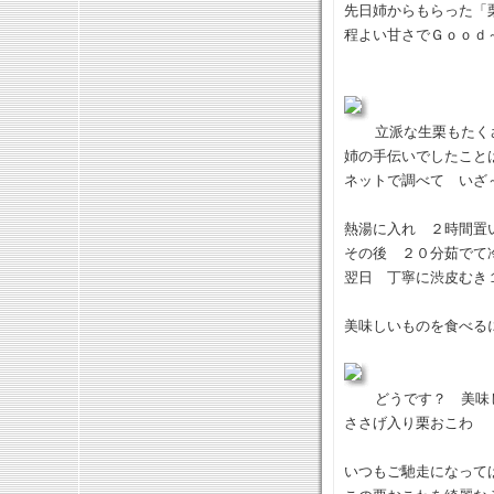
先日姉からもらった「
程よい甘さでＧｏｏｄ
立派な生栗もたく
姉の手伝いでしたこと
ネットで調べて いざ
熱湯に入れ ２時間置
その後 ２０分茹でて
翌日 丁寧に渋皮むき
美味しいものを食べる
どうです？ 美味
ささげ入り栗おこわ
いつもご馳走になって