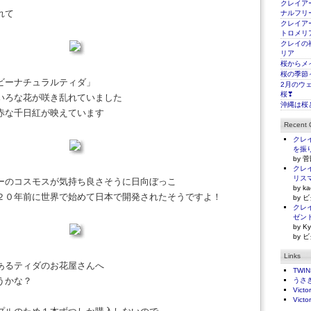
クレイアー
われて
ナルフリ
クレイアー
トロメリ
クレイの
リア
桜からメ
桜の季節
ビーナチュラルティダ」
2月のウ
桜❣
いろな花が咲き乱れていました
沖縄は桜
赤な千日紅が映えています
Recent
クレイ
を振
by 菅
クレイ
リス
ーのコスモスが気持ち良さそうに日向ぼっこ
by ka
２０年前に世界で始めて日本で開発されたそうですよ！
by ビ
クレイ
ゼン
by Ky
by ビ
Links
あるティダのお花屋さんへ
TWI
うかな？
うさ
Victo
Victo