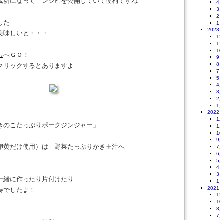
親切になって レシピを公開していて便利ですね
4
3
2
した
1
2023
美味しいと・・・
1
1
1
ら
へＧＯ！
9
8
クリックするとありますよ
7
5
4
3
2
1
2022
1
きのこたっぷりポークジンジャー」
1
1
9
卵黄だけ使用）は 野菜たっぷりかき玉汁へ
7
6
5
4
3
一緒に作ったり片付けたり
1
2021
時でしたよ！
1
1
8
7