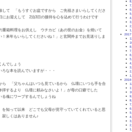
8
7
6
掃除して 「もうすぐお盆ですから ご先祖さまいらしてくださ
5
3日にお迎えして 2泊3日の接待を心を込めて行うわけです
4
3
2
式の重箱料理をお供えし ウチカビ（あの世のお金）を焼いて
1
2017
い！来年もいらしてくださいね！」と玄関外までお見送りしま
1
1
8
7
6
5
4
くんでしょう
3
いろな本を読んでいますが・・・
2
1
2016
てから 「父ちゃんはいつも見ているから 仏壇にいつも手を合
1
1
参拝するより 仏壇に頼みなさいよ！」が母の口癖でした
1
いる魂にワープするんでしょうね
9
8
7
6
」を知って以来 どこでも父母が見守っていてくれていると思
5
 寂しくはありません♪
4
3
2
1