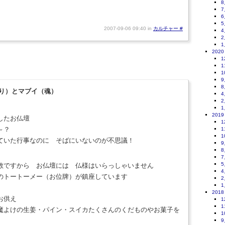
8
7
6
5
2007-09-06 09:40 in
カルチャー
#
4
2
1
2020
1
1
1
9
8
り）とマブイ（魂）
4
2
1
2019
したお仏壇
1
～？
1
1
ていた行事なのに そばにいないのが不思議！
9
8
7
5
教ですから お仏壇には 仏様はいらっしゃいません
4
トートーメー（お位牌）が鎮座しています
2
1
2018
お供え
1
1
魔よけの生姜・パイン・スイカたくさんのくだものやお菓子を
1
9