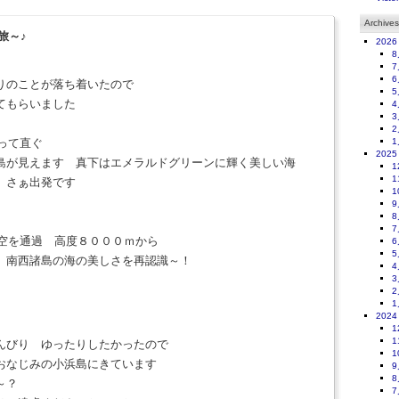
Archives
旅～♪
2026
8
7
6
りのことが落ち着いたので
5
てもらいました
4
3
2
立って直ぐ
1
2025
島が見えます 真下はエメラルドグリーンに輝く美しい海
1
1
 さぁ出発です
1
9
8
7
空を通過 高度８０００ｍから
6
5
 南西諸島の海の美しさを再認識～！
4
3
2
1
2024
1
1
んびり ゆったりしたかったので
1
おなじみの小浜島にきています
9
8
～？
7