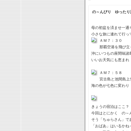
の～んびり ゆったり
母の初盆を済ませ一通
小さな旅に連れて行っ
ＡＭ７：３０
那覇空港を飛び
沖にいつもの座間味諸
いいお天気にも恵まれ
ＡＭ７：５８
宮古島と池間島上
海の色が七色に変わり
きょうの宿泊はここ？
今回はとにかく の～
そう「ちゅらさん」で
「おばあ」はいるかね