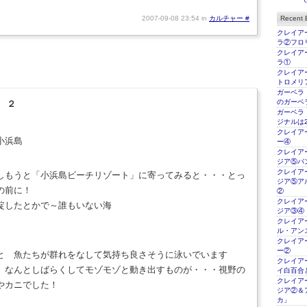
2007-09-08 23:54 in
カルチャー
#
Recent E
クレイアー
ラ②フロ
クレイアー
ラ①
クレイアー
トロメリ
ガーベラ
のガーベ
 ２
ガーベラ
ジナルは2
クレイアー
小浜島
ー④
クレイアー
ジア⑤パ
クレイアー
しもうと「小浜島ビーチリゾート」に寄ってみると・・・とっ
ジア⑤ア
の前に！
②
クレイアー
綻したとかで～誰もいない海
ジア③④
クレイアー
ル・アン
クレイアー
ー②
と 魚たちが群れをなして気持ち良さそうに泳いでいます
クレイアー
 なんとしばらくしてモゾモゾと動き出すものが・・・視野の
イ白百合
クレイアー
やカニでした！
ジア②＆
カ」