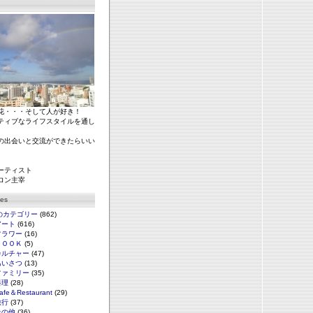
花・・・そして人が好き！
ティブなライフスタイルを通し
の出会いと交流ができたらいい
ーティスト
ロン主宰
ies
のカテゴリー
(862)
アート
(616)
フラワー
(16)
ＢＯＯＫ
(5)
カルチャー
(47)
あいさつ
(13)
ファミリー
(35)
料理
(28)
afe＆Restaurant
(29)
旅行
(37)
その他
(36)