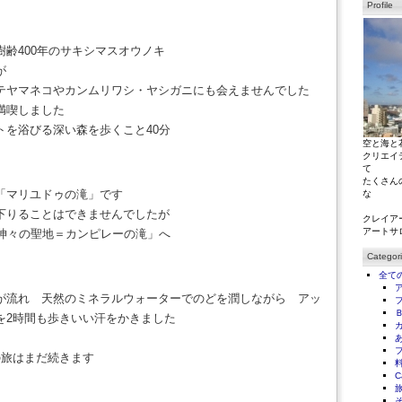
Profile
齢400年のサキシマスオウノキ
んが
テヤマネコやカンムリワシ・ヤシガニにも会えませんでした
を満喫しました
トを浴びる深い森を歩くこと40分
空と海と
クリエイ
て
たくさん
「マリユドゥの滝」です
な
下りることはできませんでしたが
クレイア
アートサ
「神々の聖地＝カンピレーの滝」へ
Categor
全て
が流れ 天然のミネラルウォーターでのどを潤しながら アッ
を2時間も歩きいい汗をかきました
の旅はまだ続きます
C