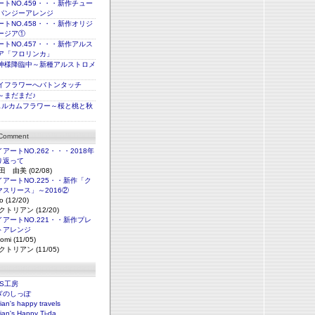
トNO.459・・・新作チュー
パンジーアレンジ
トNO.458・・・新作オリジ
ージア①
トNO.457・・・新作アルス
ア「フロリンカ」
神様降臨中～新種アルストロメ
イフラワーへバトンタッチ
～まだまだ♪
ェルカムフラワー～桜と桃と秋
 Comment
アートNO.262・・・2018年
り返って
田 由美 (02/08)
アートNO.225・・新作「ク
マスリース」～2016②
o (12/20)
クトリアン (12/20)
アートNO.221・・新作プレ
トアレンジ
omi (11/05)
クトリアン (11/05)
NS工房
ぎのしっぽ
rian's happy travels
rian's Happy Ti-da