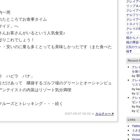
クレイアー
リップ＆
クレイアー
内一周
ナルフリ
れたところでお食事タイム
クレイアー
トロメリ
サイド」へ
クレイの
さんお客さんがいるという人気食堂♪
リア
桜からメ
ぱりこれでしょう！
桜の季節
・・安いのに量も多くとっても美味しかったです（また食べた
2月のウ
桜❣
Recent
クレイ
を振
ラ ハピラ パナ」
by 菅
クレイ
うだけあって 隣接するゴルフ場のグリーンとオーシャンビュ
リス
by ka
アンテイストの内装はリゾート気分満喫
by ビ
クレイ
ゼン
クルーズとトレッキング・・・続く
by Ky
by ビ
2007-09-07 00:02 in
カルチャー
#
Links
TWI
うさ
Victo
Victo