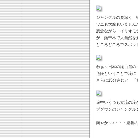
ジャングルの奥深く 樹
ワニも大蛇もいませ
残念ながら イリオモ
が 熱帯林で大自然
ところどころでスポッ
わぁ～日本の滝百選の
危険ということで滝に
さらに15分進むと 
途中いくつも支流の滝
プダウンのジャングル
爽やか～♪・・・避暑