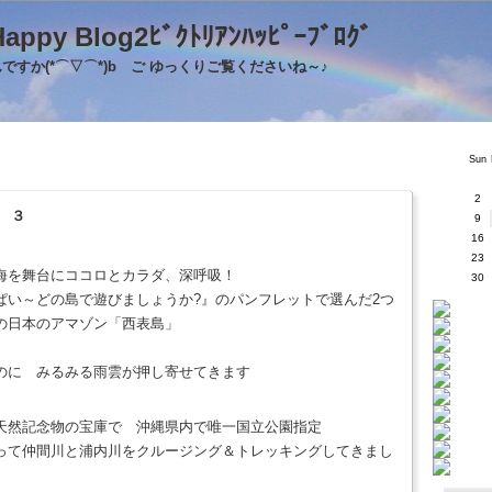
's Happy Blog2ﾋﾞｸﾄﾘｱﾝﾊｯﾋﾟｰﾌﾞﾛｸ
すか(*⌒▽⌒*)b ご ゆっくりご覧くださいね～♪
Sun
2
 ３
9
16
23
海を舞台にココロとカラダ、深呼吸！
30
い～どの島で遊びましょうか?』のパンフレットで選んだ2つ
の日本のアマゾン「西表島」
のに みるみる雨雲が押し寄せてきます
天然記念物の宝庫で 沖縄県内で唯一国立公園指定
って仲間川と浦内川をクルージング＆トレッキングしてきまし