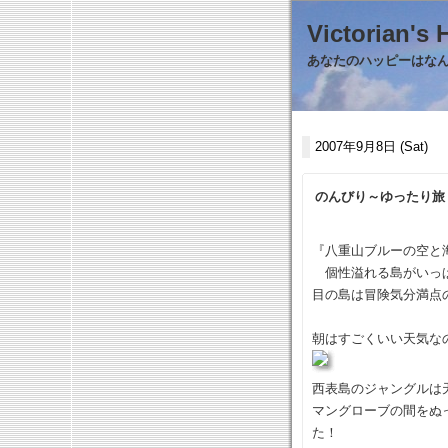
Victorian
あなたのハッピーはなんで
2007年9月8日 (Sat)
のんびり～ゆったり旅
『八重山ブルーの空と
個性溢れる島がいっぱ
目の島は冒険気分満点
朝はすごくいい天気な
西表島のジャングルは
マングローブの間をぬ
た！