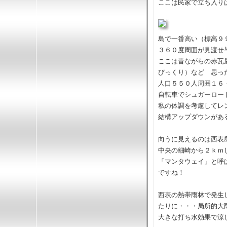
ここは民家で立ち入り
島で一番高い（標高９
３６０度周囲が見渡せ
ここは昔ながらの赤瓦
びっくり）など 思っ
人口５５０人周囲１６
自転車でシュガーロー
私の体調を考慮してレ
結構アップダウンがあ
向うに見えるのは西
中央の細崎から２ｋｍ
「マンタウェイ」と呼
ですね！
西表の熱帯雨林で発生
たりに・・・局所的大
大きな打ち水効果で涼