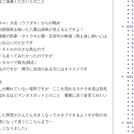
はご遠慮くださいとのこと
6
5
4
3
2
９ｍ）大岳（ウフダキ）からの眺め
1
2023
与那国島を除いた八重山諸島が見えるんですよ！
1
1
屋根の民家・サトウキビ畑・石垣牛の牧場（馬も放し飼いには
1
た以上にのどかです
9
8
・６ｋｍの小さな島なので
7
ドも走ってみたかったのですが
5
4
ンタカーで観光(残念）
3
るのですが 脚力に自信のある方にはオススメです
2
1
2022
1
表島
1
しか離れていない場所ですが ここを流れるヨナラ水道は別名
1
9
ばれるほどマンタスポットとのこと 優雅に泳ぐ姿見てみたい
7
6
5
4
した雨雲がどんどん大きくなってカタブイするようすが目の当
3
1
雨になって直ぐにこちらまで～
2021
1
しくなりました♪
1