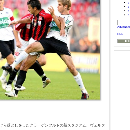
8
7
6
5
Advance
RSS
こけら落としをしたクラーゲンフルトの新スタジアム、ヴェルタ