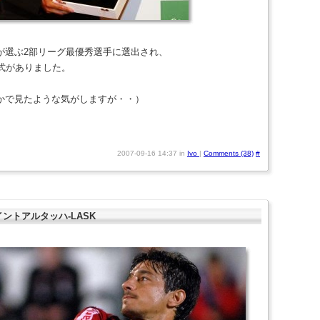
が選ぶ2部リーグ最優秀選手に選出され、
賞式がありました。
かで見たような気がしますが・・）
2007-09-16 14:37 in
Ivo
|
Comments (38)
#
イントアルタッハ-LASK