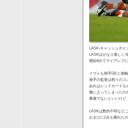
LASK-キャッシュポイン
LASKはかなり激しく
開始9分でマイアレプ
イヴォも相手GKと接
相手の監督は怒りのコ
あれはレッドカードも
膝に入ってしまったの
重傷でないといいけど
LASKは数的不利なと
おまけに2点も獲れた