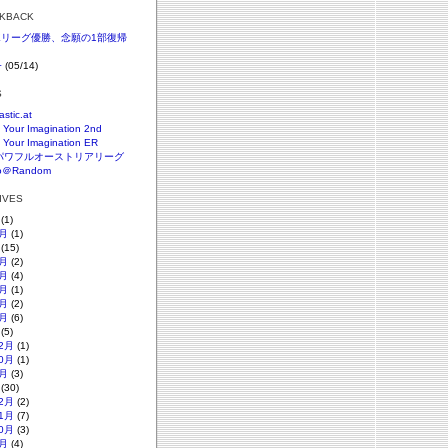
CKBACK
SKリーグ優勝、念願の1部復帰
+
(05/14)
S
astic.at
 Your Imagination 2nd
 Your Imagination ER
パワフルオーストリアリーグ
o＠Random
HIVES
(1)
月
(1)
(15)
月
(2)
月
(4)
月
(1)
月
(2)
月
(6)
(5)
2月
(1)
0月
(1)
月
(3)
(30)
2月
(2)
1月
(7)
0月
(3)
月
(4)