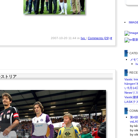
IMAG
2007-10-20 11:44 in
Ivo
|
Comments (29)
#
** CAT
メモ
I
** REC
オーストリア
Vastic In
hänge
い5月14
Newsリ
Vasti
LASKテ
** COM
第4
vsLA
by kè
by ol
by ol