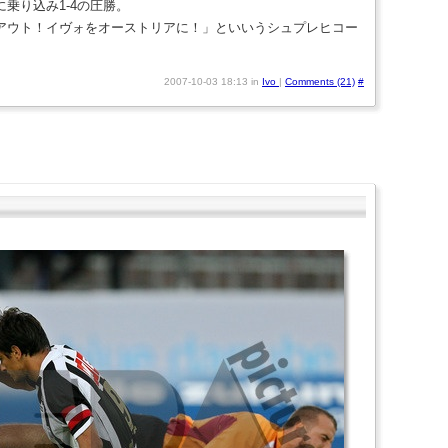
乗り込み1-4の圧勝。
アウト！イヴォをオーストリアに！」といいうシュプレヒコー
2007-10-03 18:13 in
Ivo
|
Comments (21)
#