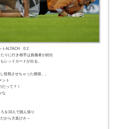
トALTACH 0:2
当たりに行き相手は負傷者が続出
にもレッドカードが出る。
触し怪我させちゃった模様。。
メント
のだって？！
かな
ころを10人で踏ん張り
のだから大喜びさ～