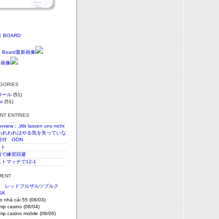
E BOARD
EGORIES
ワール
(51)
vo
(51)
ENT ENTRIES
terview：„Wir lassen uns nicht
n“われわれはやる気を失っていな
日付 OÖN
スト
c腰痛で練習回避
ストマッチで12-1
MENT
節 レッドブルザルツブルク
SK
o nhà cái 55 (08/03)
imp casino (08/04)
imp casino mobile (08/06)