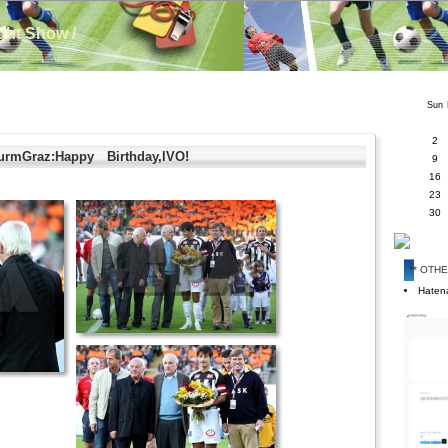
ight Show /
Sun
2
mGraz:Happy Birthday,IVO!
9
16
23
30
** OTH
Hatena