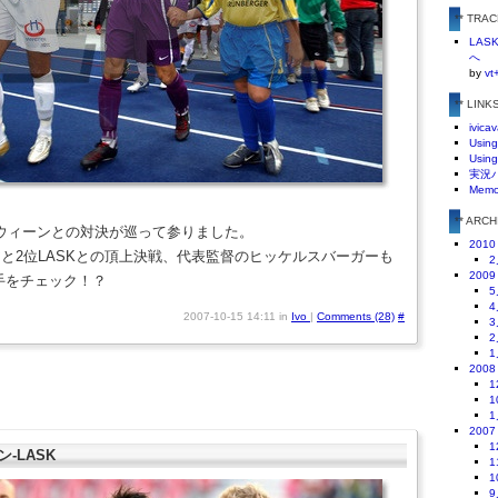
** TRA
LA
へ
by
vt
** LINK
ivicav
Using
Using
実況
Mem
** ARC
ウィーンとの対決が巡って参りました。
2010
と2位LASKとの頂上決戦、代表監督のヒッケルスバーガーも
2
2009
選手をチェック！？
5
4
2007-10-15 14:11 in
Ivo
|
Comments (28)
#
3
2
1
2008
1
1
1
2007
1
ン-LASK
1
1
9