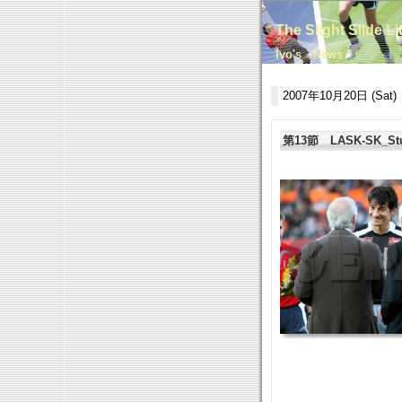
The Slight Slide L
Ivo's News
2007年10月20日 (Sat)
第13節 LASK-SK_Stur