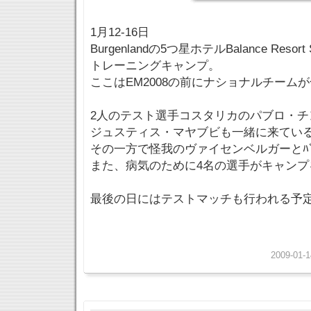
1月12-16日
Burgenlandの5つ星ホテルBalance Resort 
トレーニングキャンプ。
ここはEM2008の前にナショナルチーム
2人のテスト選手コスタリカのパブロ・チ
ジュスティス・マヤブビも一緒に来てい
その一方で怪我のヴァイセンベルガーとﾊ
また、病気のために4名の選手がキャンプ
最後の日にはテストマッチも行われる予
2009-01-1