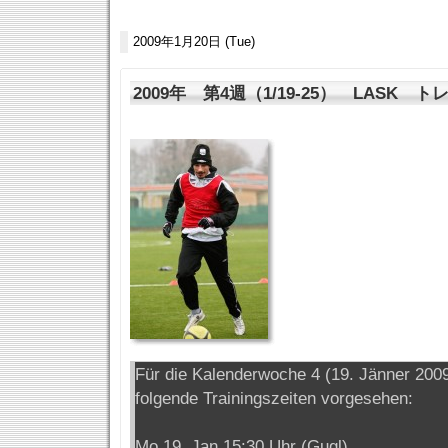
2009年1月20日 (Tue)
2009年 第4週（1/19-25） LASK 
Für die Kalenderwoche 4 (19. Jänner 2009
folgende Trainingszeiten vorgesehen:
Mo 19. Jan 15:30 Uhr (Gugl)