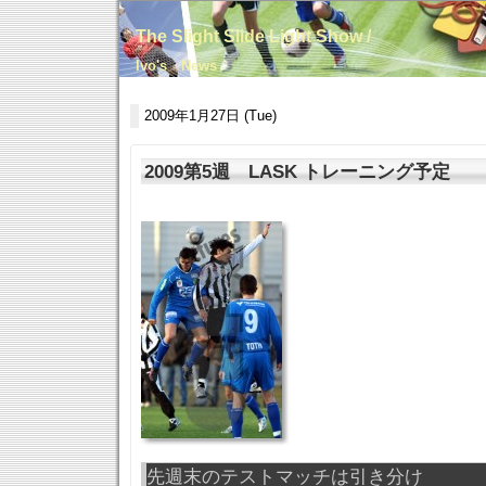
The Slight Slide Light Show /
Ivo's News
2009年1月27日 (Tue)
2009第5週 LASK トレーニング予定
先週末のテストマッチは引き分け