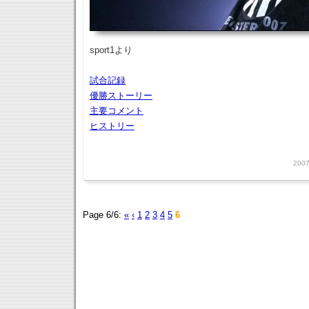
sport1より
試合記録
優勝ストーリー
主要コメント
ヒストリー
2007
Page 6/6:
«
‹
1
2
3
4
5
6