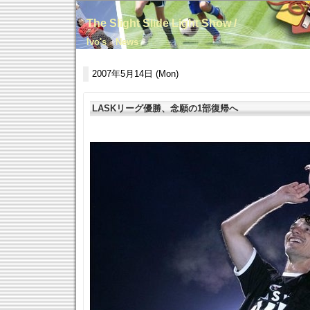
The Slight Slide Light Show /
Ivo's News
2007年5月14日 (Mon)
LASKリーグ優勝、念願の1部復帰へ