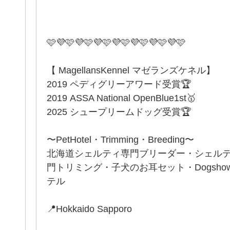
🩷💜🩷💜🩷💜🩷💜🩷💜🩷💜🩷💜🩷
【 MagellansKennel マゼランズケネル】
2019 ペディグリーアワード受賞🏆
2019 ASSA National OpenBlue1st🥇
2025 シュープリームドッグ受賞🏆
〜PetHotel・Trimming・Breeding〜
北海道シェルティ専門ブリーダー・シェル
門トリミング・子犬のお耳セット・Dogsh
テル
📍Hokkaido Sapporo