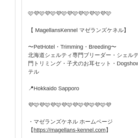
🩷💜🩷💜🩷💜🩷💜🩷💜🩷💜🩷💜🩷
【 MagellansKennel マゼランズケネル】
〜PetHotel・Trimming・Breeding〜
北海道シェルティ専門ブリーダー・シェル
門トリミング・子犬のお耳セット・Dogsh
テル
📍Hokkaido Sapporo
💜🩷💜🩷💜🩷💜🩷💜🩷💜🩷💜🩷💜
・マゼランズケネル ホームページ
【
https://magellans-kennel.com
】