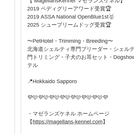
【 MagellansKennel マゼランズケネル】
2019 ペディグリーアワード受賞🏆
2019 ASSA National OpenBlue1st🥇
2025 シュープリームドッグ受賞🏆
〜PetHotel・Trimming・Breeding〜
北海道シェルティ専門ブリーダー・シェル
門トリミング・子犬のお耳セット・Dogsh
テル
📍Hokkaido Sapporo
💜🩷💜🩷💜🩷💜🩷💜🩷💜🩷💜🩷💜
・マゼランズケネル ホームページ
【
https://magellans-kennel.com
】