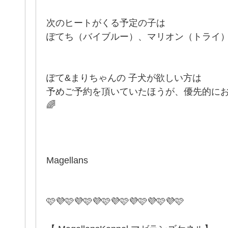
次のヒートがくる予定の子は
ぽてち（バイブルー）、マリオン（トライ） で
ぽて&まりちゃんの 子犬が欲しい方は
予めご予約を頂いていたほうが、優先的に
🌈
Magellans
🩷💜🩷💜🩷💜🩷💜🩷💜🩷💜🩷💜🩷