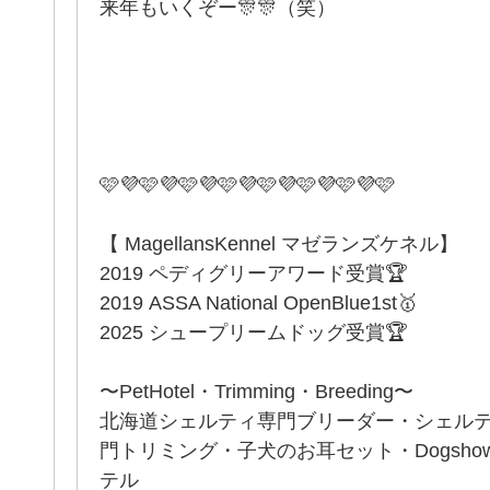
来年もいくぞー🎊🎊（笑）
🩷💜🩷💜🩷💜🩷💜🩷💜🩷💜🩷💜🩷
【 MagellansKennel マゼランズケネル】
2019 ペディグリーアワード受賞🏆
2019 ASSA National OpenBlue1st🥇
2025 シュープリームドッグ受賞🏆
〜PetHotel・Trimming・Breeding〜
北海道シェルティ専門ブリーダー・シェル
門トリミング・子犬のお耳セット・Dogsh
テル