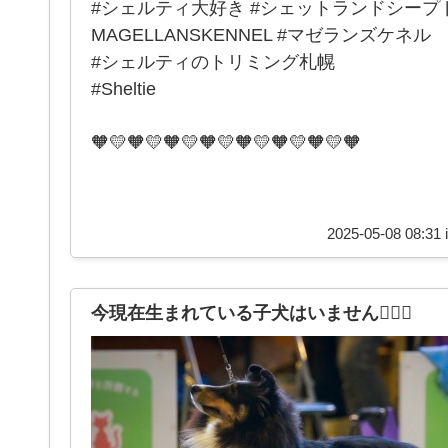
#シェルティ大好き #シェットランドシープ
MAGELLANSKENNEL #マゼランズケネル
#シェルティのトリミング札幌
#Sheltie
🧡💛🧡💛🧡💛🧡💛🧡💛🧡💛🧡💛🧡
2025-05-08 08:31 
今現在生まれている子犬はいません🙇🏻‍♀️