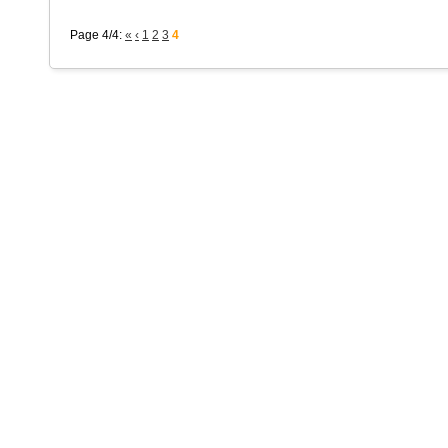
Page 4/4:
«
‹
1
2
3
4