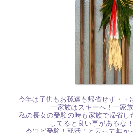
今年は子供もお孫達も帰省せず・・
一家族はスキーへ！一家
私の長女の受験の時も家族で帰省し
してると良い事があるな
今ほど受験！部活！と云って無か