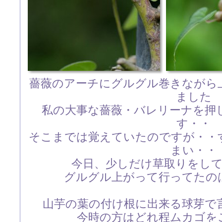
薔薇のアーチにグルグル巻きながら
ました
私の大事な薔薇・バレリーナを押
す・・
そこまでは覚えていたのですが・・
まい・・
今日、少しだけ草取りをし
グルグル上がって行ってたの
山芋の葉の付け根に出来る球芽で
今時の方はどれ程ムカゴを