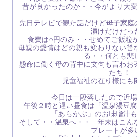
昔が良かったのか・・今がより大
先日テレビで観た話だけど母子家庭
漬けだけだっ
食費は○円のみ・・せめてご飯粒
母親の愛情はどの親も変わりない筈
る・・何とも悲
懸命に働く母の背中に文句も言わお
たち！
児童福祉の在り様にも
今日は一段落したので近
午後２時と遅い昼食は「温泉湯豆
「あらかぶ」のお味噌汁
そして・・温泉へ・・ 年末はこん
プレートが多