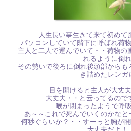
人生長い事生きて来て初めて
パソコンしていて階下に呼ばれ荷
主人と二人で運んでいて・・荷物の
れるように倒
その勢いで後ろに倒れ後頭部からも
き詰めたレンガ
目を開けると主人が大丈
大丈夫・・と云ってるので
喉が閉まったようで呼
あ～～これで死んでいくのかなと
何秒ぐらいか？・・すーっと胸が
大丈夫だよ！