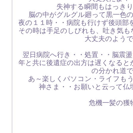
失神する瞬間もはっき
脳の中がグルグル廻って黒一色
夜の１１時・・病院も行けず後頭部
その時は手足のしびれも、吐き気も
大丈夫のよう
翌日病院へ行き・・処置・・脳震
年と共に後遺症の出方は遅くなると
の分かれ道
あ～楽しくパソコン・ライフも
神さま・・お願いと云って仏
危機一髪の獲