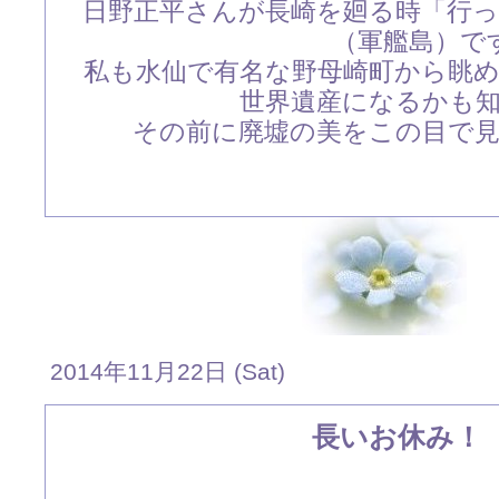
日野正平さんが長崎を廻る時「行
（軍艦島）で
私も水仙で有名な野母崎町から眺
世界遺産になるかも
その前に廃墟の美をこの目で
2014年11月22日 (Sat)
長いお休み！