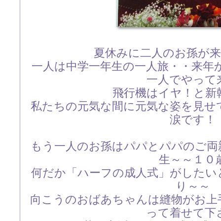
夏休みに二人のお孫が
一人は中学一年生の一人旅・・来年
一人でやって
飛行機はイヤ！と新
私たちの元気な間に元気な姿を見せ
涙です！
もう一人のお孫はパパとパパのご両
生～～１０
何だか「ハーフの成人式」がしたい
り～～
向こうのおばあちゃんは縫物がお上
って着せて下