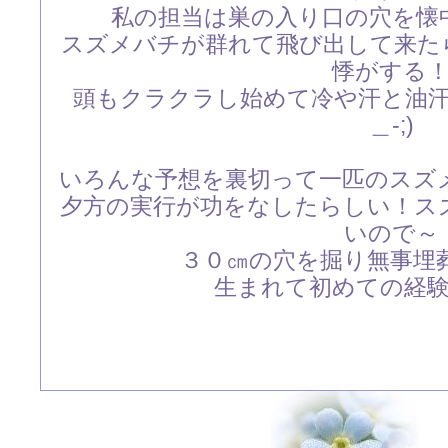
私の担当は巣の入り口の穴を懐
スズメバチが群れて飛び出して来た
悸がする
頭もクラクラし始めて冷や汗と油汗、
＿-;)
いろんな予想を裏切って一匹のスズ
夕方の実行が功をなしたらしい！ス
いので～
３０㎝の穴を掘り無事埋
生まれて初めての経