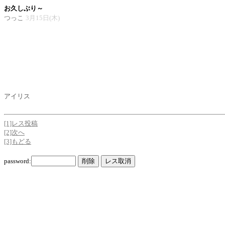
お久しぶり～
つっこ
3月15日(木)
アイリス
[1]レス投稿
[2]次へ
[3]もどる
password: