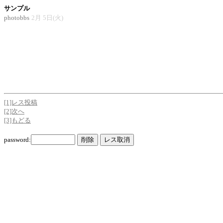
サンプル
photobbs
2月 5日(火)
[1]レス投稿
[2]次へ
[3]もどる
password: