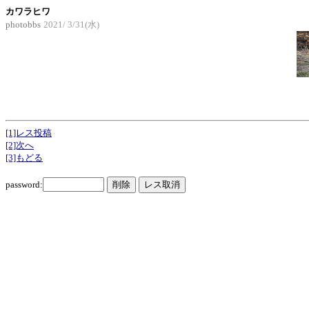
カワラヒワ
photobbs
2021/ 3/31(水)
[1]レス投稿
[2]次へ
[3]もどる
password: