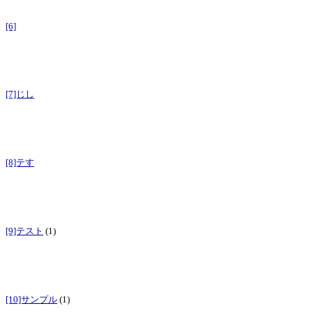
[6]
[7]じし
[8]テす
[9]テスト
(1)
[10]サンプル
(1)