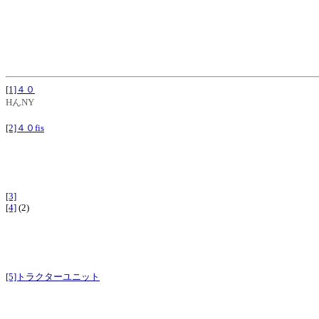
[1]４０
HんNY
[2]４０fis
[3]
[4]
(2)
[5]トラクターユニット