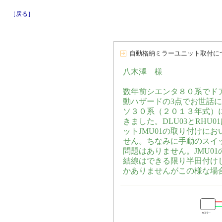
［戻る］
自動格納ミラーユニット取付に
八木澤 様
数年前シエンタ８０系でド
動ハザードの3点でお世話
ソ３０系（２０１３年式）
きました。DLU03とRHU
ットJMU01の取り付けに
せん。ちなみに手動のスイ
問題はありません。JMU0
結線はできる限り半田付け
かありませんがこの様な場