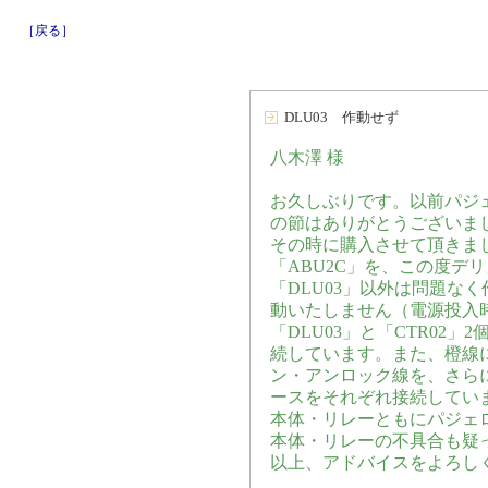
［戻る］
DLU03 作動せず
八木澤 様
お久しぶりです。以前パジェ
の節はありがとうございま
その時に購入させて頂きました
「ABU2C」を、この度デ
「DLU03」以外は問題なく
動いたしません（電源投入時
「DLU03」と「CTR02
続しています。また、橙線
ン・アンロック線を、さらに
ースをそれぞれ接続してい
本体・リレーともにパジェ
本体・リレーの不具合も疑
以上、アドバイスをよろし