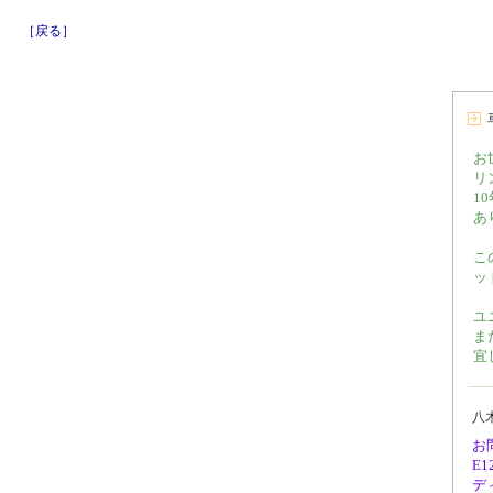
［戻る］
お
リ
1
あ
こ
ッ
ユ
ま
宜
八
お
E
デ