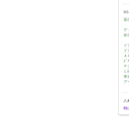
SO
返
デ
各
ド
ド
Ａ
ﾄﾞ
Ｐ
Ｌ
車
ア
八
特