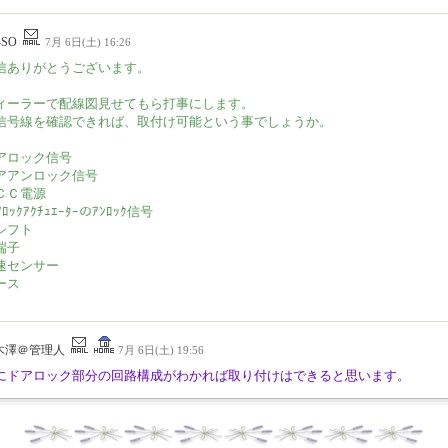
-SO
7月 6日(土) 16:26
信ありがとうございます。
ィーラーで配線図見せてもら打事にします。
信号線を確認できれば、取付け可能という事でしょうか。
アロック信号
アアンロック信号
ＣＣ電源
ｱﾛｯｸｱｸﾁｭｴｰﾀｰのｱﾝﾛｯｸ信号
シフト
端子
速センサー
ース
木澤＠管理人
7月 6日(土) 19:56
にドアロック部分の回路構成がわかれば取り付けはできると思います。