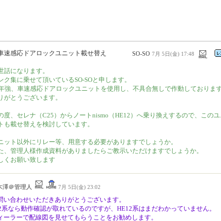
車速感応ドアロックユニット載せ替え
SO-SO
7月 5日(金) 17:48
世話になります。
ンク集に乗せて頂いているSO-SOと申します。
0年強、車速感応ドアロックユニットを使用し、不具合無しで作動しておりま
りがとうございます。
の度、セレナ（C25）からノートnismo（HE12）へ乗り換えするので、このユ
トも載せ替えを検討しています。
ニット以外にリレー等、用意する必要がありますでしょうか。
た、管理人様作成資料がありましたらご教示いただけますでしょうか。
しくお願い致します
木澤＠管理人
7月 5日(金) 23:02
問い合わせいただきありがとうございます。
12系なら動作確認が取れているのですが、HE12系はまだわかっていません。
ィーラーで配線図を見せてもらうことをお勧めします。