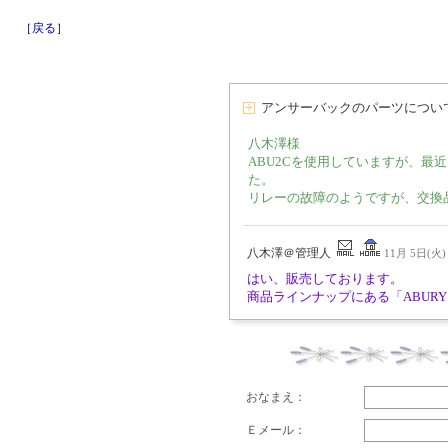
［戻る］
アンサーバックのパーツについ
八木澤様
ABU2Cを使用していますが、最
た。
リレーの故障のようですが、交換
八木澤＠管理人
11月 5日(火) 
はい、販売しております。
商品ラインナップにある「ABUR
おなまえ：
Ｅメール：