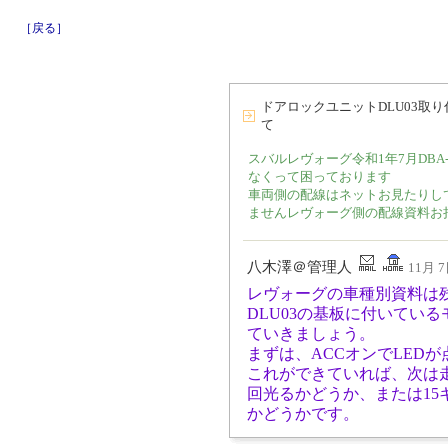
［戻る］
ドアロックユニットDLU03取
て
スバルレヴォーグ令和1年7月DBA-
なくって困っております
車両側の配線はネットお見たりし
ませんレヴォーグ側の配線資料お
八木澤＠管理人
11月 7
レヴォーグの車種別資料は
DLU03の基板に付いてい
ていきましょう。
まずは、ACCオンでLED
これができていれば、次は走
回光るかどうか、または1
かどうかです。