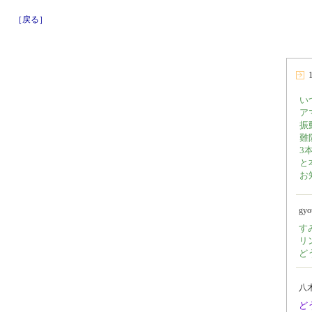
［戻る］
い
ア
振
難
3
と
お
gy
す
リ
ど
八
ど