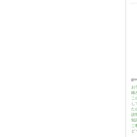
gy
お
線
こ
し
た
説
知
ご
ど