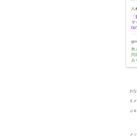
八
「
マ
D
gy
教
問
あ
おな
Ｅメ
ＵＲ
メッ