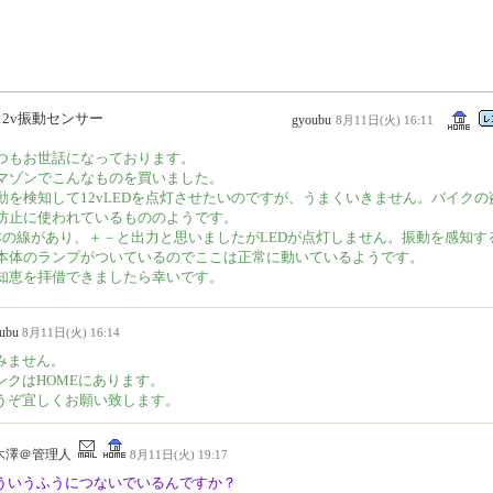
12v振動センサー
gyoubu
8月11日(火) 16:11
つもお世話になっております。
マゾンでこんなものを買いました。
動を検知して12vLEDを点灯させたいのですが、うまくいきません。バイクの
防止に使われているもののようです。
本の線があり、＋－と出力と思いましたがLEDが点灯しません。振動を感知す
本体のランプがついているのでここは正常に動いているようです。
知恵を拝借できましたら幸いです。
oubu
8月11日(火) 16:14
みません。
ンクはHOMEにあります。
うぞ宜しくお願い致します。
木澤＠管理人
8月11日(火) 19:17
ういうふうにつないでいるんですか？