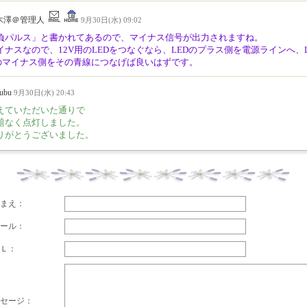
木澤＠管理人
9月30日(水) 09:02
負パルス」と書かれてあるので、マイナス信号が出力されますね。
イナスなので、12V用のLEDをつなぐなら、LEDのプラス側を電源ラインへ、
のマイナス側をその青線につなげば良いはずです。
oubu
9月30日(水) 20:43
えていただいた通りで
題なく点灯しました。
りがとうございました。
まえ：
ール：
Ｌ：
セージ：