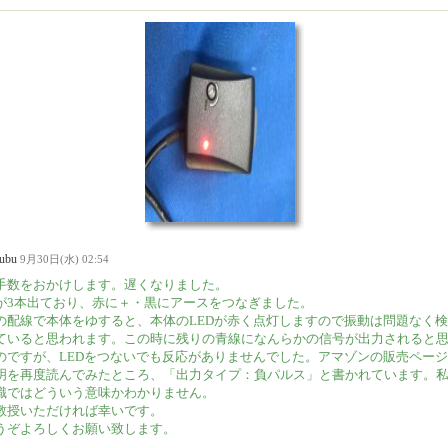
oubu
9月30日(水) 02:54
手数をおかけします。遅くなりました。
が3本出ており、赤に＋・黒にアースをつなぎました。
の配線で本体をゆすると、本体のLEDが赤く点灯しますので振動は問題なく
ていると思われます。この時に残りの青線になんらかの信号が出力されると
のですが、LEDをつないでも反応がありませんでした。アマゾンの販売ペー
明を再度読んでみたところ、「出力タイプ：負パルス」と書かれています。
識ではどういう意味かわかりません。
教授いただければ幸いです。
うぞよろしくお願い致します。