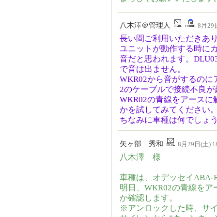
八木澤＠管理人
8月29日
長い間ご利用いただきあ
ユニットが動作する時にカ
音だと思われます。DLU
で音は出ません。
WKR02から音がするのに
2のケーブルで接続不良が
WKR02の青線をアース
かを試してみてください
ちなみに車種は何でしょ
矢ヶ部 秀和
8月29日(土) 18
八木澤 様
車種は、オデッセイABA-
明日、WKR02の青線を
か確認します。
※アンロックした時、サ