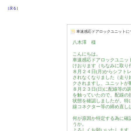
［戻る］
車速感応ドアロックユニットに
八木澤 様
こんにちは。
車速感応ドアロックユニット Ver
けおります（ちなみに取り
８月２４日(月)からシフト
されなくなりました（走り
クされますし、ユニットが
８月２３日(日)に配線等の
を触っていたので、配線の
状態を確認しましたが、特
線コネクター等の締め直し
何が原因か特定する為に確
うか。
よろしくお願いいたします