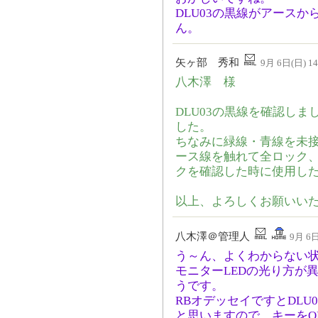
DLU03の黒線がアース
ん。
矢ヶ部 秀和
9月 6日(日) 14
八木澤 様
DLU03の黒線を確認し
した。
ちなみに緑線・青線を未
ース線を触れて全ロック
クを確認した時に使用し
以上、よろしくお願いい
八木澤＠管理人
9月 6日
う～ん、よくわからない
モニターLEDの光り方が
うです。
RBオデッセイですとDLU
と思いますので、キーをO