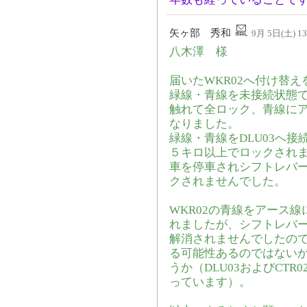
矢ヶ部 秀和
9月 5日(土) 13
八木澤 様
届いたWKR02へ付け替
緑線・青線を未接続状態
触れて全ロック、青線に
なりました。
緑線・青線をDLU03へ
５キロ以上でロックされ
車を停車されシフトレバ
クされませんでした。
WKR02の青線をアース
れましたが、シフトレバ
解消されませんでしたので、
る可能性あるのではない
うか（DLU03およびCT
っています）。