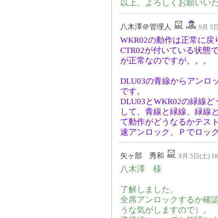
以上、よろしくお願いい
八木澤＠管理人
9月 5日
WKR02の動作は正常に
CTR02が付いている状
が正常なのですが。。。
DLU03の青線からアン
です。
DLU03とWKR02の緑
して、青線と緑線、緑線
て動作がどうなるかテス
速アンロック、Ｐでロッ
矢ヶ部 秀和
9月 5日(土) 18
八木澤 様
了解しました。
全席アンロックするか確
うな気がしますので）。