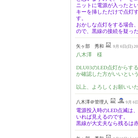
ニットに電源が入ったと
キーを挿しただけで点灯
す。
おかしな点灯をする場合
ので、黒線の接続を疑っ
矢ヶ部 秀和
9月 6日(日) 20
八木澤 様
DLU03のLED点灯から
か確認した方がいいとい
以上、よろしくお願いい
八木澤＠管理人
9月 6日
電源投入時のLED点滅は
いれば見えるのです。
黒線が大丈夫なら残るは