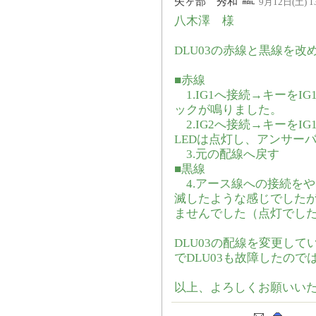
矢ヶ部 秀和
9月12日(土) 13
八木澤 様
DLU03の赤線と黒線を
■赤線
1.IG1へ接続→キーをI
ックが鳴りました。
2.IG2へ接続→キーをI
LEDは点灯し、アンサー
3.元の配線へ戻す
■黒線
4.アース線への接続をや
滅したような感じでしたが
ませんでした（点灯でし
DLU03の配線を変更して
でDLU03も故障したの
以上、よろしくお願いい