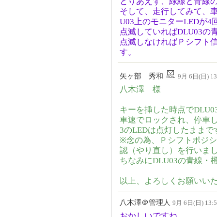
とりあえず、緑線と青線
そして、走行してみて、車
U03上のモニターLEDが
点滅していればDLU03
点滅しなければＰシフト
す。
矢ヶ部 秀和
9月 6日(日) 13
八木澤 様
キーを挿した時点でDLU0
車速でロックされ、停車し
3のLEDは点灯したまま
※念の為、Ｐシフトポジ
認（やり直し）を行いま
ちなみにDLU03の青線
以上、よろしくお願いい
八木澤＠管理人
9月 6日(日) 13:5
おかしいですね。