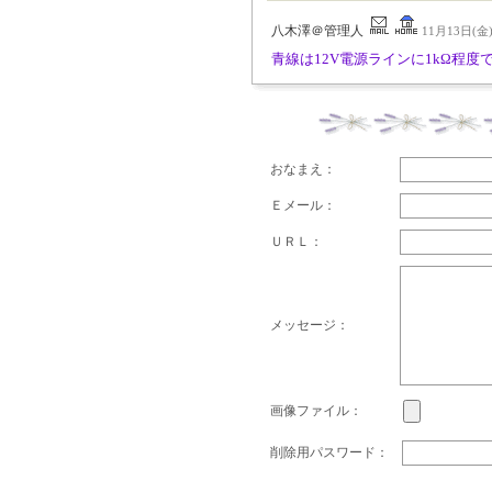
八木澤＠管理人
11月13日(金) 
青線は12V電源ラインに1kΩ程
おなまえ：
Ｅメール：
ＵＲＬ：
メッセージ：
画像ファイル：
削除用パスワード：