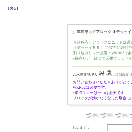
［戻る］
車速感応ドアロック オデッセイ
車速感応ドアロックユニットは過
オデッセイＲＢ１ 2007年に取付
割り込みリレー品番：WKR02は
c接点リレーは２つ必要でしょう
八木澤＠管理人
1月 3日(日) 2
お問い合わせいただきありがとう
WKR02は必要です。
c接点リレーは一つは必要です。
リロックが効かなくなった場合に
おなまえ：