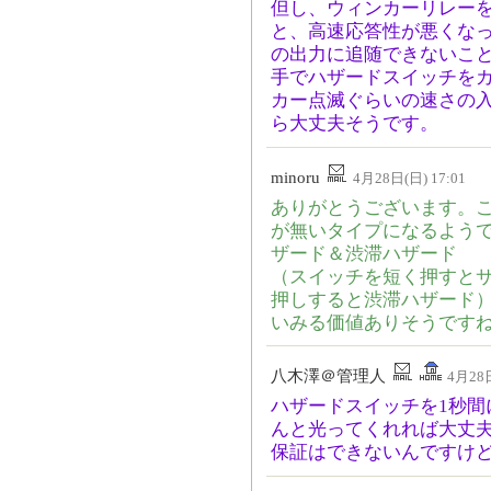
但し、ウィンカーリレー
と、高速応答性が悪くな
の出力に追随できないこ
手でハザードスイッチを
カー点滅ぐらいの速さの
ら大丈夫そうです。
minoru
4月28日(日) 17:01
ありがとうございます。こ
が無いタイプになるよう
ザード＆渋滞ハザード
（スイッチを短く押すと
押しすると渋滞ハザード
いみる価値ありそうです
八木澤＠管理人
4月28日
ハザードスイッチを1秒間
んと光ってくれれば大丈
保証はできないんですけどね。