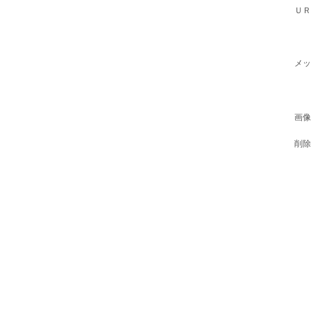
ＵＲ
メッ
画像
削除