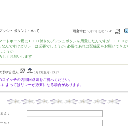
プッシュボタンについて
雨宮幸仁
5月13日(月) 12:41
マートホーン用にＬＥＤ付きのプッシュボタンを用意したんですが．ＬＥＤが
Ａなんですけどリレーは必要でしようか? 必要であれば配線図をお願いできま
しようか
ろしくお願いします
木澤＠管理人
5月13日(月) 13:27
のスイッチの内部回路図をご提示ください。
れによってはリレーが必要になる場合があります。
まえ：
ール：