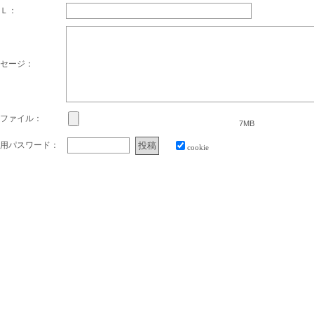
Ｌ：
セージ：
ファイル：
7MB
用パスワード：
cookie