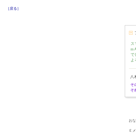
［戻る］
ス
m
で
よ
八
そ
そ
おな
Ｅメ