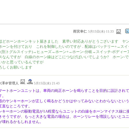
雨宮幸仁
5月15日(水) 11:33
ほどホーンホーンキット届きました 素早い対応ありがとうございます ヤ
ホーンを付けており これを制御したいのですが．配線はバッテリー+→スイ
+(別トグルスイッチ)→ヒューズ→ホーン+→ホーン-分岐→スイッチ-ボディー
スなんですが 白線のホーン線はどこにつなげばいいでしようか? ホーン-で
いかと思っているんですが
ろしくお願いします
木澤＠管理人
5月15日(水) 21:43
マートホーンユニットは、車両の純正ホーンを鳴らすことを目的に設計され
す。
殿のヤンキーホーンが正しく鳴るかどうかはやってみないとわからないとい
正直なところです。
ンキーホーンの駆動電流が1A程度ならユニットの白線をホーンマイナス線に
きそうですが、もっと大きな電流の場合は、ホーンリレーを増設しないとユ
が壊れるかもしれません。