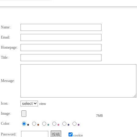
Name:
Email:
Homepage:
Title:
Message:
Icon:
view
Image:
7MB
Color:
●
●
●
●
●
●
Password:
cookie