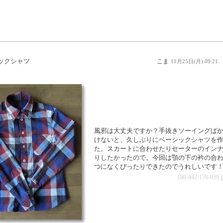
ックシャツ
こま
11月25日(月) 09:21
風邪は大丈夫ですか？手抜きソーイングば
けないと、久しぶりにベーシックシャツを
た。スカートに合わせたりセーターのイン
りしたかったので。今回は顎の下の衿の合
つになくぴったりできたのでうれしいです
180-042-178-039.jp.