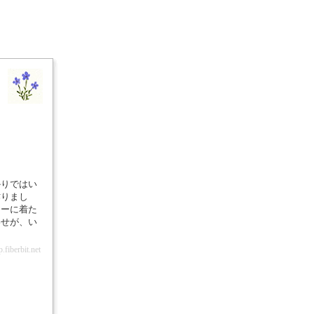
かりではい
作りまし
ナーに着た
わせが、い
！
fiberbit.net