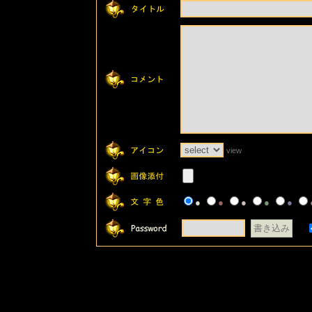
view
●
●
●
●
●