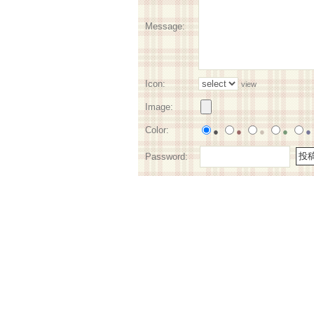
Message:
Icon:
view
Image:
Color:
●
●
●
●
●
Password: