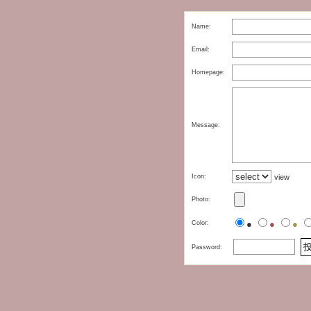
Name:
Email:
Homepage:
Message:
Icon:
view
Photo:
●
●
●
Color:
Password: