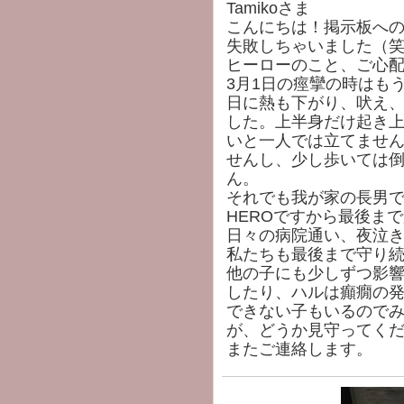
Tamikoさま
こんにちは！掲示板へ
失敗しちゃいました（
ヒーローのこと、ご心配おか
3月1日の痙攣の時はも
日に熱も下がり、吠え
した。上半身だけ起き
いと一人では立てませ
せんし、少し歩いては
ん。
それでも我が家の長男
HEROですから最後ま
日々の病院通い、夜泣
私たちも最後まで守り
他の子にも少しずつ影
したり、ハルは癲癇の
できない子もいるので
が、どうか見守ってく
またご連絡します。