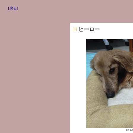
［戻る］
ヒーロー
SH-52