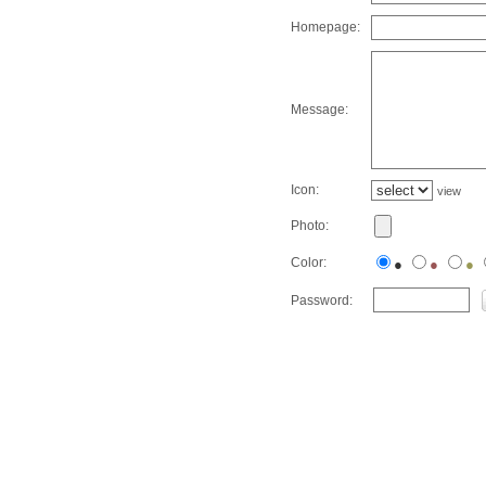
Homepage:
Message:
Icon:
view
Photo:
Color:
●
●
●
Password: