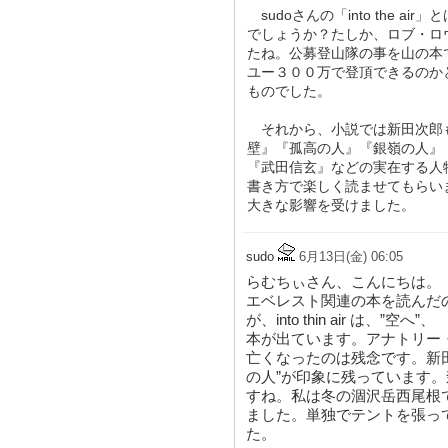
sudoさんの「into the 
でしょうか？たしか、ロブ・ロ
たね。公募登山隊の事を山の本
ユー３００万で登頂できるのか
ものでした。
それから、小説では新田次郎
壁』『孤高の人』『銀嶺の人』
『武田信玄』などの実在する人
書き方で楽しく読ませてもらい
大きな影響を受けました。
sudo
6月13日(金) 06:05
らむちぃさん、こんにちは。
エベレスト関連の本を読んだ
が、into thin air は、”空へ
本が出ています。アナトリー
亡くなったのは残念です。新
の人”が印象に残っています
すね。私は冬の涸沢岳西尾根
ました。単独でテントを張っ
た。