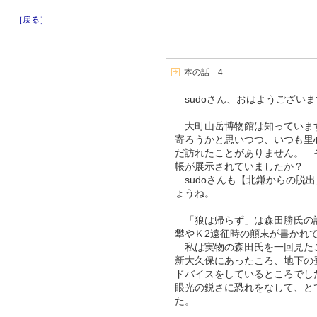
［戻る］
本の話 4
sudoさん、おはようございま
大町山岳博物館は知っていま
寄ろうかと思いつつ、いつも里
だ訪れたことがありません。 
帳が展示されていましたか？
sudoさんも【北鎌からの脱
ょうね。
「狼は帰らず」は森田勝氏の記
攀やＫ2遠征時の顛末が書かれ
私は実物の森田氏を一回見たこ
新大久保にあったころ、地下の
ドバイスをしているところでし
眼光の鋭さに恐れをなして、と
た。