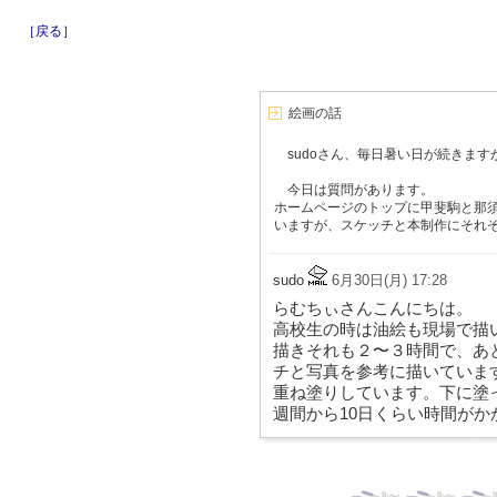
［戻る］
絵画の話
sudoさん、毎日暑い日が続きます
今日は質問があります。
ホームページのトップに甲斐駒と那須
いますが、スケッチと本制作にそれ
sudo
6月30日(月) 17:28
らむちぃさんこんにちは。
高校生の時は油絵も現場で描
描きそれも２〜３時間で、あ
チと写真を参考に描いていま
重ね塗りしています。下に塗
週間から10日くらい時間がか