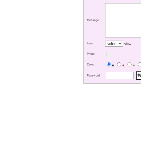
Message:
Icon:
view
Photo:
●
●
●
Color:
Password: