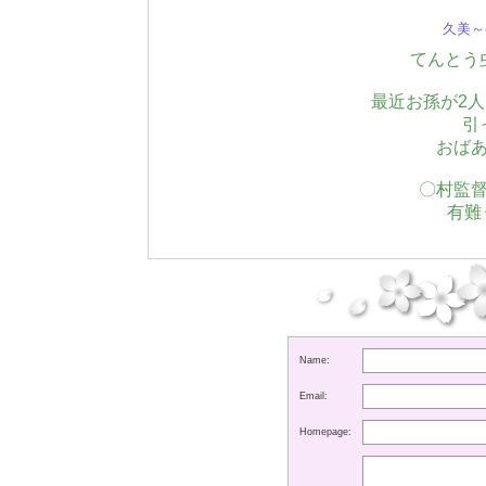
久美～(
てんとう
最近お孫が2
引
おば
〇村監
有難
Name:
Email:
Homepage: