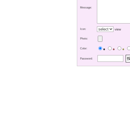
Message:
Icon:
view
Photo:
●
●
●
Color:
Password: