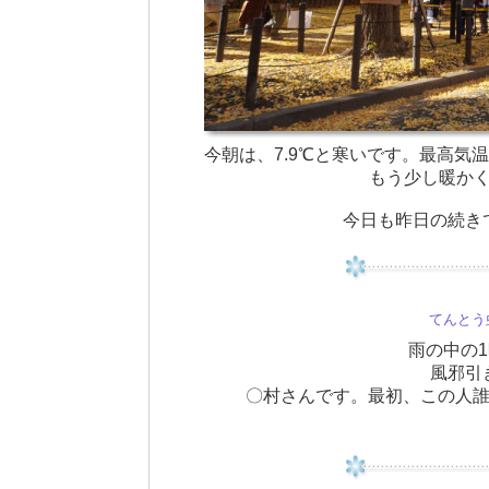
今朝は、7.9℃と寒いです。最高気
もう少し暖か
今日も昨日の続き
てんと
雨の中の
風邪引
〇村さんです。最初、この人誰