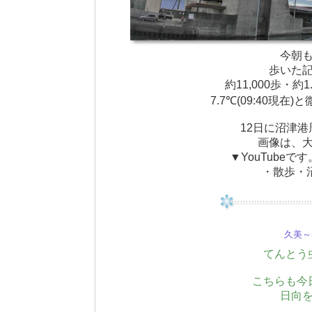
今朝
歩いた
約11,000歩・約
7.7℃(09:40現
12日に沼津
画像は、
▼YouTube
・散歩・沼津
久美～(
てんとう
こちらも今
日向