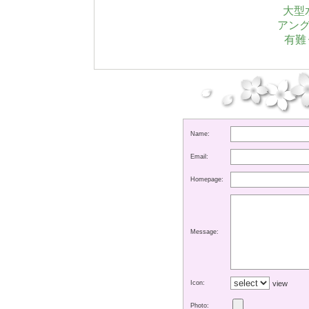
大型
アン
有難
Name:
Email:
Homepage:
Message:
Icon:
view
Photo: