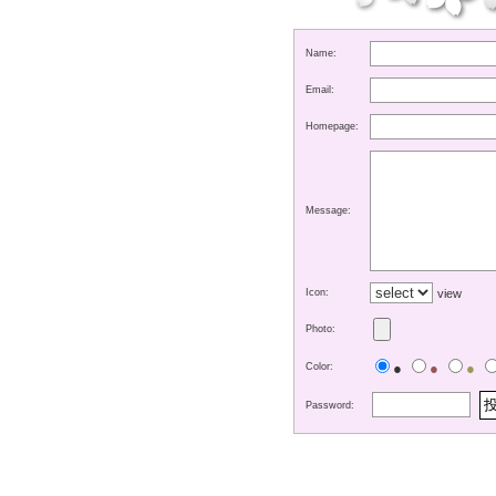
Name:
Email:
Homepage:
Message:
Icon:
view
Photo:
●
●
●
Color:
Password: