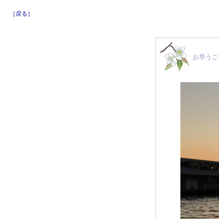
［戻る］
お早うご