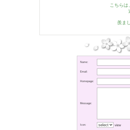
こちらは
羨まし
Name:
Email:
Homepage:
Message:
Icon:
view