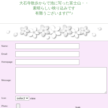
大石寺散歩からで池に写った富士山・・
素晴らしい映り込みです
有難うございます(^^♪
Name:
Email:
Homepage:
Message:
Icon:
view
Photo:
7MB