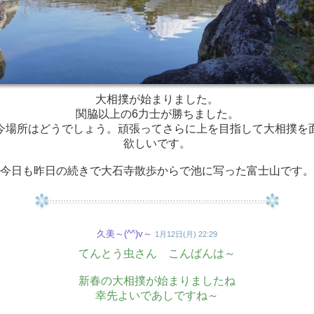
大相撲が始まりました。
関脇以上の6力士が勝ちました。
今場所はどうでしょう。頑張ってさらに上を目指して大相撲を
欲しいです。
今日も昨日の続きで大石寺散歩からで池に写った富士山です。
久美～(^^)v～
1月12日(月) 22:29
てんとう虫さん こんばんは～
新春の大相撲が始まりましたね
幸先よいであしですね～