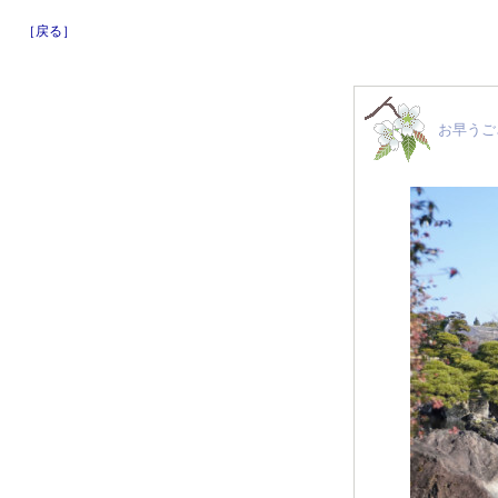
［戻る］
お早うご