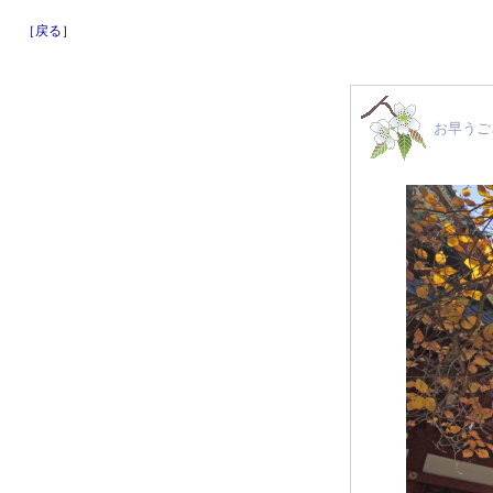
［戻る］
お早うご