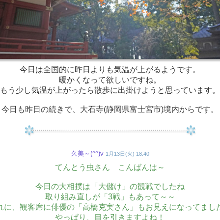
今日は全国的に昨日よりも気温が上がるようです。
暖かくなって欲しいですね。
もう少し気温が上がったら散歩に出掛けようと思っています。
今日も昨日の続きで、大石寺(静岡県富士宮市)境内からです。
久美～(^^)v
1月13日(火) 18:40
てんとう虫さん こんばんは～
今日の大相撲は「大儲け」の観戦でしたね
取り組み直しが「3戦」もあって～～
れに、観客席に俳優の「高橋克実さん」もお見えになってまし
やっぱり、目を引きますよね！