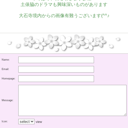
土俵脇のドラマも興味深いものがあります
大石寺境内からの画像有難うございます(^^♪
Name:
Email:
Homepage:
Message:
Icon:
view