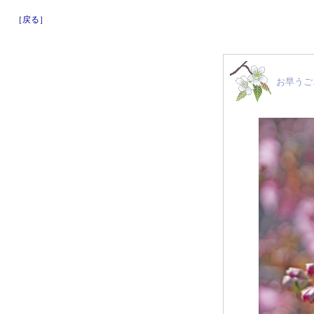
［戻る］
お早うご