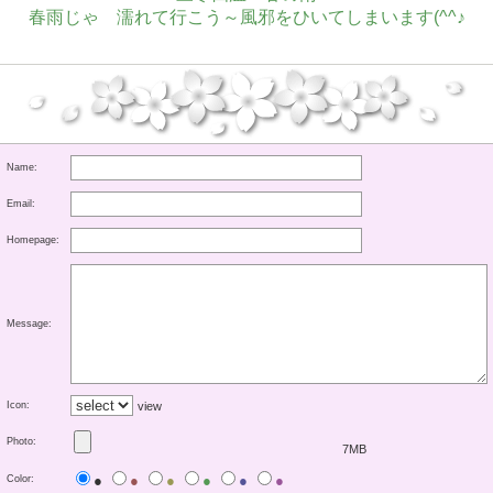
春雨じゃ 濡れて行こう～風邪をひいてしまいます(^^♪
Name:
Email:
Homepage:
Message:
Icon:
view
Photo:
7MB
●
●
●
●
●
●
Color: