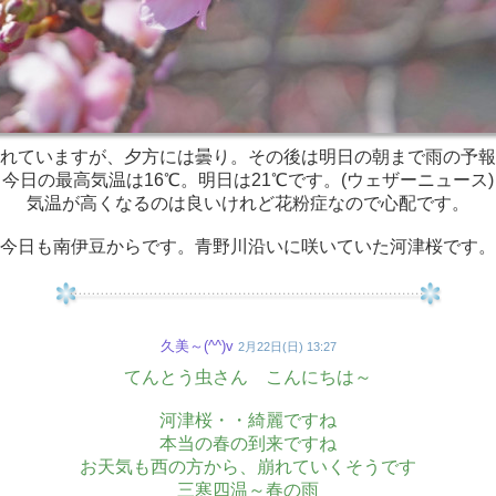
れていますが、夕方には曇り。その後は明日の朝まで雨の予報
今日の最高気温は16℃。明日は21℃です。(ウェザーニュース)
気温が高くなるのは良いけれど花粉症なので心配です。
今日も南伊豆からです。青野川沿いに咲いていた河津桜です。
久美～(^^)v
2月22日(日) 13:27
てんとう虫さん こんにちは～
河津桜・・綺麗ですね
本当の春の到来ですね
お天気も西の方から、崩れていくそうです
三寒四温～春の雨