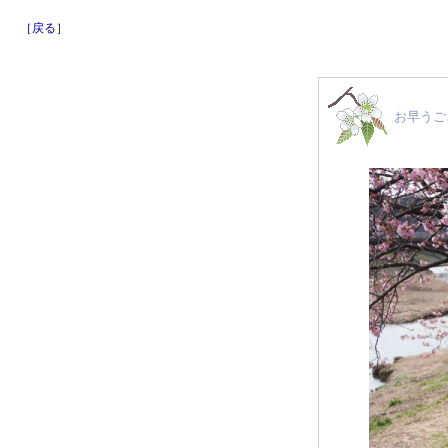
［戻る］
お早うご