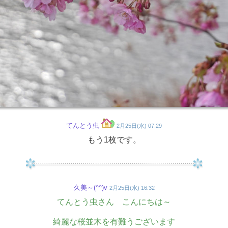
てんとう虫
2月25日(水) 07:29
もう1枚です。
久美～(^^)v
2月25日(水) 16:32
てんとう虫さん こんにちは～
綺麗な桜並木を有難うございます