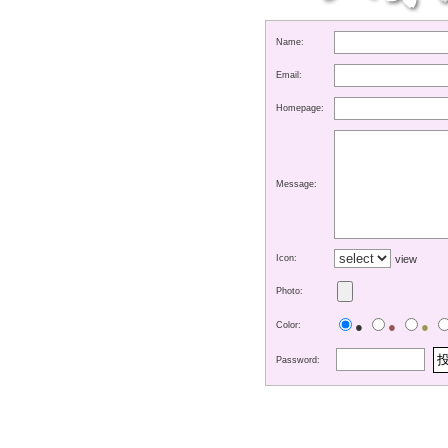
Name:
Email:
Homepage:
Message:
Icon:
view
Photo:
●
●
●
Color:
Password: