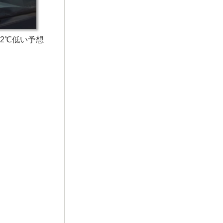
も2℃低い予想