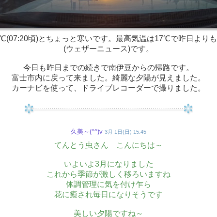
7℃(07:20頃)とちょっと寒いです。最高気温は17℃で昨日より
(ウェザーニュース)です。
今日も昨日までの続きで南伊豆からの帰路です。
富士市内に戻って来ました。綺麗な夕陽が見えました。
カーナビを使って、ドライブレコーダーで撮りました。
久美～(^^)v
3月 1日(日) 15:45
てんとう虫さん こんにちは～
いよいよ3月になりました
これから季節が激しく移ろいますね
体調管理に気を付け乍ら
花に癒され毎日になりそうです
美しい夕陽ですね～