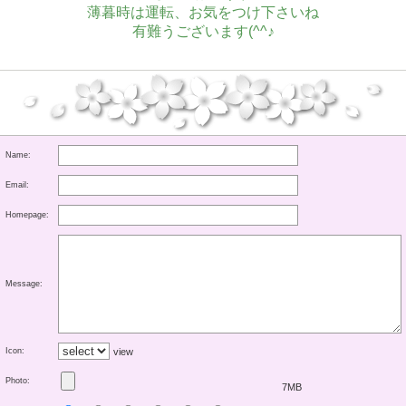
薄暮時は運転、お気をつけ下さいね
有難うございます(^^♪
Name:
Email:
Homepage:
Message:
Icon:
view
Photo:
7MB