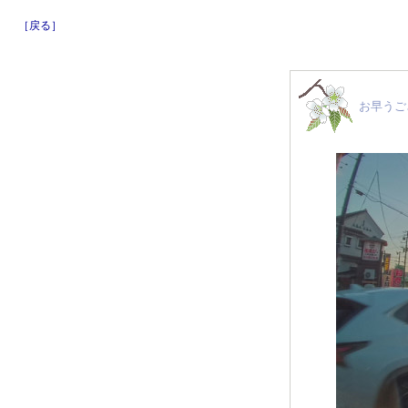
［戻る］
お早うご