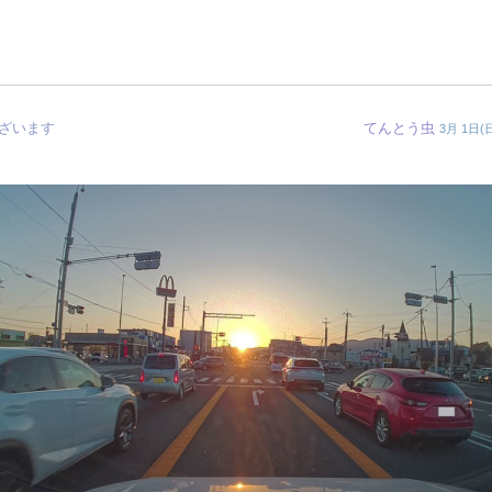
ざいます
てんとう虫
3月 1日(日