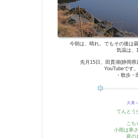
今朝は、晴れ。でもその後は
気温は、11
先月15日、田貫湖(静岡
YouTube
・散歩・田貫
久美～(
てんとう
こち
小雨は寒
庭の