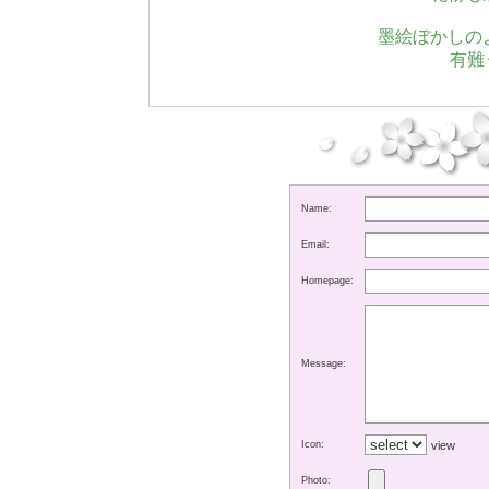
墨絵ぼかしの
有難
Name:
Email:
Homepage:
Message:
Icon:
view
Photo: