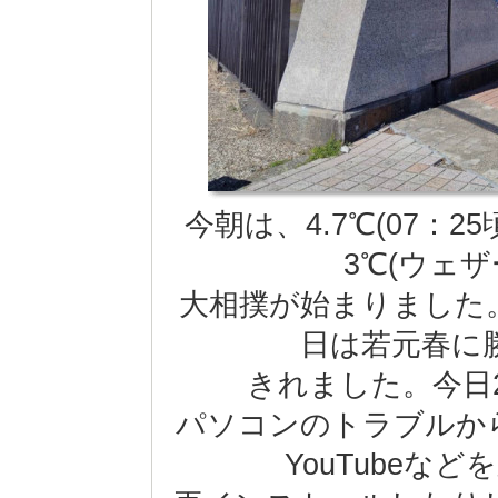
今朝は、4.7℃(07：
3℃(ウェ
大相撲が始まりました
日は若元春に
きれました。今日
パソコンのトラブルか
YouTubeな