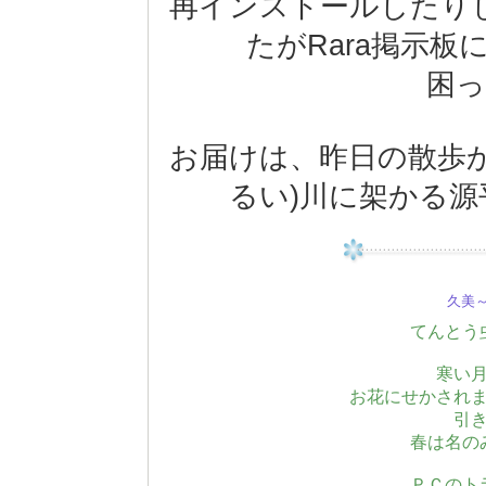
再インストールしたり
たがRara掲示
困
お届けは、昨日の散歩
るい)川に架かる
久美～(
てんとう
寒い
お花にせかされ
引
春は名の
ＰＣのト