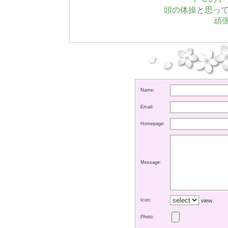
頭の体操と思っ
頑張
Name:
Email:
Homepage:
Message:
Icon:
view
Photo: