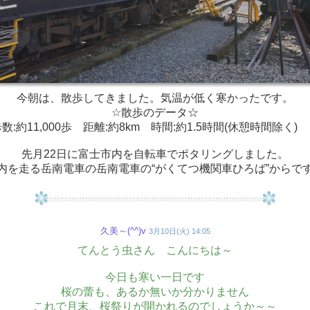
今朝は、散歩してきました。気温が低く寒かったです。
☆散歩のデータ☆
数:約11,000歩 距離:約8km 時間:約1.5時間(休憩時間除
先月22日に富士市内を自転車でポタリングしました。
内を走る岳南電車の岳南電車の“がくてつ機関車ひろば”からで
久美～(^^)v
3月10日(火) 14:05
てんとう虫さん こんにちは～
今日も寒い一日です
桜の蕾も、あるか無いか分かりません
これで月末、桜祭りが開かれるのでしょうか～～