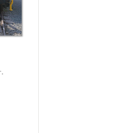
く)
す。