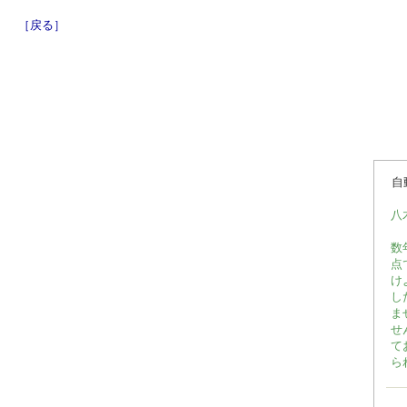
［戻る］
自
八
数
点
け
し
ま
せ
て
ら