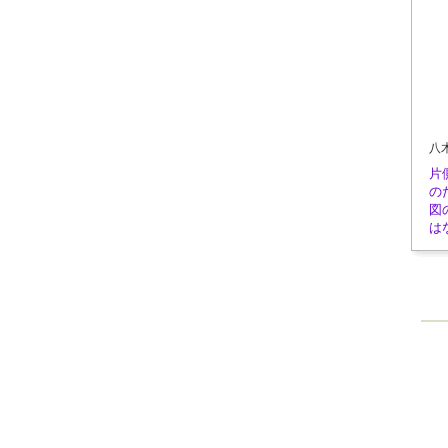
八
片
の
図
は