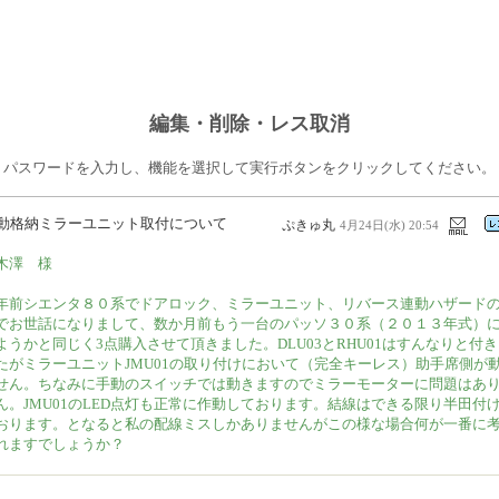
編集・削除・レス取消
パスワードを入力し、機能を選択して実行ボタンをクリックしてください。
動格納ミラーユニット取付について
ぷきゅ丸
4月24日(水) 20:54
木澤 様
年前シエンタ８０系でドアロック、ミラーユニット、リバース連動ハザードの
でお世話になりまして、数か月前もう一台のパッソ３０系（２０１３年式）
ようかと同じく3点購入させて頂きました。DLU03とRHU01はすんなりと付
たがミラーユニットJMU01の取り付けにおいて（完全キーレス）助手席側が
せん。ちなみに手動のスイッチでは動きますのでミラーモーターに問題はあ
ん。JMU01のLED点灯も正常に作動しております。結線はできる限り半田付
おります。となると私の配線ミスしかありませんがこの様な場合何が一番に
れますでしょうか？