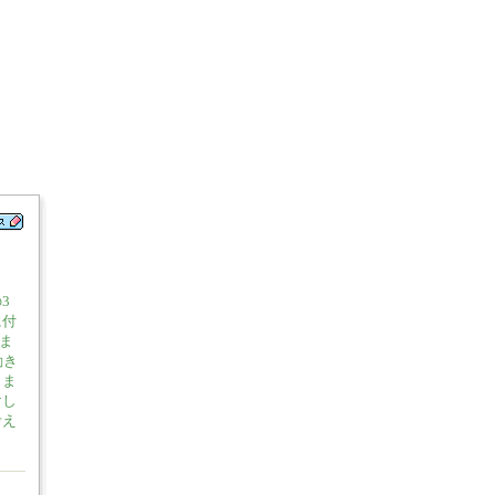
3
に付
きま
動き
りま
けし
考え