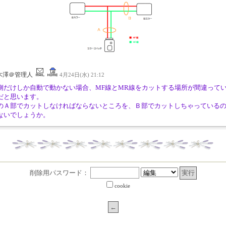
木澤＠管理人
4月24日(水) 21:12
側だけしか自動で動かない場合、MF線とMR線をカットする場所が間違って
だと思います。
のＡ部でカットしなければならないところを、Ｂ部でカットしちゃっている
ないでしょうか。
削除用パスワード：
cookie